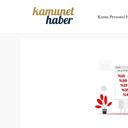
İçeriğe
atla
Kamu Personel H