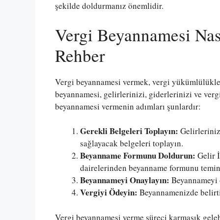
şekilde doldurmanız önemlidir.
Vergi Beyannamesi Nas
Rehber
Vergi beyannamesi vermek, vergi yükümlülükleri
beyannamesi, gelirlerinizi, giderlerinizi ve verg
beyannamesi vermenin adımları şunlardır:
Gerekli Belgeleri Toplayın:
Gelirleriniz
sağlayacak belgeleri toplayın.
Beyanname Formunu Doldurun:
Gelir 
dairelerinden beyanname formunu temin e
Beyannameyi Onaylayın:
Beyannameyi on
Vergiyi Ödeyin:
Beyannamenizde belirtil
Vergi beyannamesi verme süreci karmaşık gelebi