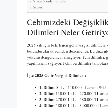
Sıkça Sorulan Sorular
Sonuç
Cebimizdeki Değişiklik
Dilimleri Neler Getiriy
2025 yılı için belirlenen gelir vergisi dilimler
bulundurularak yeniden düzenlendi. Bu düzenlem
yükünü dengelemeyi amaçlıyor. Yeni dilimler, ge
yapılmasını sağlıyor. Peki, bu dilimler tam ola
İşte 2025 Gelir Vergisi Dilimleri:
1. Dilim:
0 TL – 110.000 TL arası: %15
2. Dilim:
110.001 TL – 270.000 TL aras
3. Dilim:
270.001 TL – 580.000 TL aras
4. Dilim:
580.001 TL – 3.000.000 TL ar