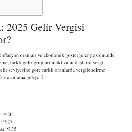
: 2025 Gelir Vergisi
or?
i, enflasyon oranları ve ekonomik göstergeler göz önünde
e, farklı gelir gruplarındaki vatandaşların vergi
lir seviyesine göre farklı oranlarda vergilendirme
rak ne anlama geliyor?
ı: %20
ı: %27
ası: %35