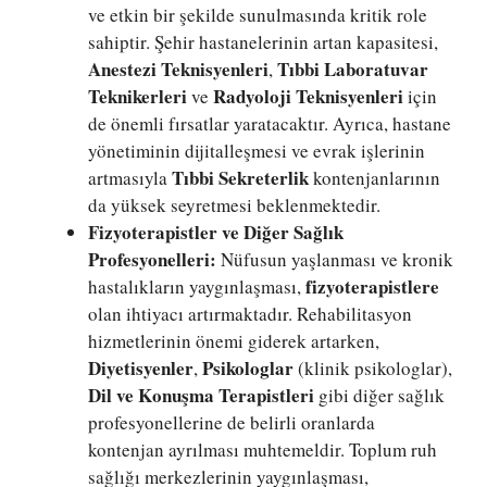
ve etkin bir şekilde sunulmasında kritik role
sahiptir. Şehir hastanelerinin artan kapasitesi,
Anestezi Teknisyenleri
Tıbbi Laboratuvar
,
Teknikerleri
Radyoloji Teknisyenleri
ve
için
de önemli fırsatlar yaratacaktır. Ayrıca, hastane
yönetiminin dijitalleşmesi ve evrak işlerinin
Tıbbi Sekreterlik
artmasıyla
kontenjanlarının
da yüksek seyretmesi beklenmektedir.
Fizyoterapistler ve Diğer Sağlık
Profesyonelleri:
Nüfusun yaşlanması ve kronik
fizyoterapistlere
hastalıkların yaygınlaşması,
olan ihtiyacı artırmaktadır. Rehabilitasyon
hizmetlerinin önemi giderek artarken,
Diyetisyenler
Psikologlar
,
(klinik psikologlar),
Dil ve Konuşma Terapistleri
gibi diğer sağlık
profesyonellerine de belirli oranlarda
kontenjan ayrılması muhtemeldir. Toplum ruh
sağlığı merkezlerinin yaygınlaşması,