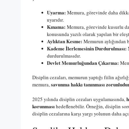
Uyarma:
Memura, görevinde daha dikkatl
uyarıdır.
Kınama:
Memura, görevinde kusurlu da
konusunda yazılı olarak yapılan bir eleşti
Aylıktan Kesme:
Memurun aylığından bel
Kademe İlerlemesinin Durdurulması:
M
durdurulmasıdır.
Devlet Memurluğundan Çıkarma:
Memu
Disiplin cezaları, memurun yaptığı fiilin ağırlığ
savunma hakkı tanınması zorunludu
memura,
h
2025 yılında disiplin cezaları uygulamasında,
korunması
hedeflenebilir. Örneğin, disiplin so
disiplin cezalarına karşı yargı yolunun daha açı