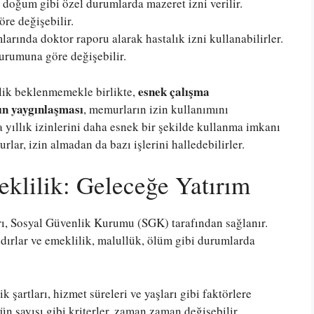
 doğum gibi özel durumlarda mazeret izni verilir.
öre değişebilir.
arında doktor raporu alarak hastalık izni kullanabilirler.
durumuna göre değişebilir.
esnek çalışma
klik beklenmemekle birlikte,
ın yaygınlaşması
, memurların izin kullanımını
a yıllık izinlerini daha esnek bir şekilde kullanma imkanı
lar, izin almadan da bazı işlerini halledebilirler.
klilik: Geleceğe Yatırım
rı, Sosyal Güvenlik Kurumu (SGK) tarafından sağlanır.
ırlar ve emeklilik, malullük, ölüm gibi durumlarda
şartları, hizmet süreleri ve yaşları gibi faktörlere
ün sayısı gibi kriterler, zaman zaman değişebilir.