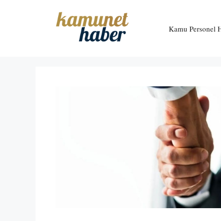
İçeriğe
atla
Kamu Personel H