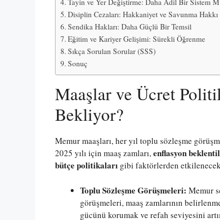
Tayin ve Yer Değiştirme: Daha Adil Bir Siste
Disiplin Cezaları: Hakkaniyet ve Savunma Hakkı
Sendika Hakları: Daha Güçlü Bir Temsil
Eğitim ve Kariyer Gelişimi: Sürekli Öğrenme
Sıkça Sorulan Sorular (SSS)
Sonuç
Maaşlar ve Ücret Politi
Bekliyor?
Memur maaşları, her yıl toplu sözleşme görüşmel
enflasyon beklenti
2025 yılı için maaş zamları,
bütçe politikaları
gibi faktörlerden etkilenecek
Toplu Sözleşme Görüşmeleri:
Memur sen
görüşmeleri, maaş zamlarının belirlenme
gücünü korumak ve refah seviyesini artı