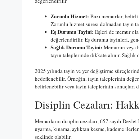
değerlendirilir.
Zorunlu Hizmet:
Bazı memurlar, belirli
Zorunlu hizmet süresi dolmadan tayin t
Eş Durumu Tayini:
Eşleri de memur olan
değerlendirilir. Eş durumu tayinleri, gene
Sağlık Durumu Tayini:
Memurun veya ba
tayin taleplerinde dikkate alınır. Sağlık
2025 yılında tayin ve yer değiştirme süreçlerin
hedeflenebilir. Örneğin, tayin taleplerinin değe
belirlenebilir veya tayin taleplerinin sonuçları d
Disiplin Cezaları: Ha
Memurların disiplin cezaları, 657 sayılı Devle
uyarma, kınama, aylıktan kesme, kademe ilerl
şeklinde olabilir.