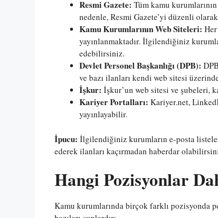
Resmi Gazete:
Tüm kamu kurumlarının il
nedenle, Resmi Gazete’yi düzenli olarak
Kamu Kurumlarının Web Siteleri:
Her 
yayınlanmaktadır. İlgilendiğiniz kurumlar
edebilirsiniz.
Devlet Personel Başkanlığı (DPB):
DPB,
ve bazı ilanları kendi web sitesi üzerind
İşkur:
İşkur’un web sitesi ve şubeleri, k
Kariyer Portalları:
Kariyer.net, LinkedI
yayınlayabilir.
İpucu:
İlgilendiğiniz kurumların e-posta listel
ederek ilanları kaçırmadan haberdar olabilirsin
Hangi Pozisyonlar Da
Kamu kurumlarında birçok farklı pozisyonda pe
bazıları şunlardır: