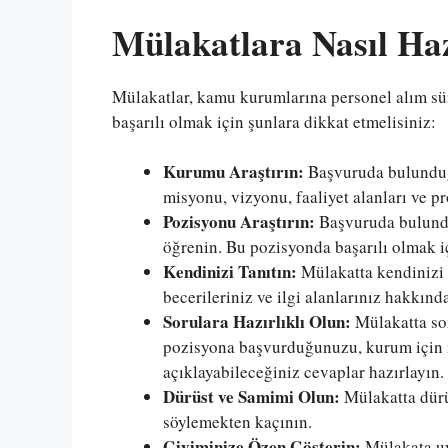
Mülakatlara Nasıl Ha
Mülakatlar, kamu kurumlarına personel alım sü
başarılı olmak için şunlara dikkat etmelisiniz:
Kurumu Araştırın:
Başvuruda bulunduğ
misyonu, vizyonu, faaliyet alanları ve pr
Pozisyonu Araştırın:
Başvuruda bulundu
öğrenin. Bu pozisyonda başarılı olmak iç
Kendinizi Tanıtın:
Mülakatta kendinizi e
becerileriniz ve ilgi alanlarınız hakkında
Sorulara Hazırlıklı Olun:
Mülakatta sor
pozisyona başvurduğunuzu, kurum için n
açıklayabileceğiniz cevaplar hazırlayın.
Dürüst ve Samimi Olun:
Mülakatta dürü
söylemekten kaçının.
Giyiminize Özen Gösterin:
Mülakata uyg