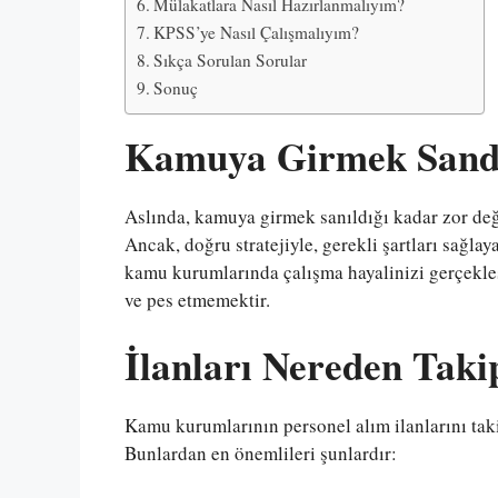
Mülakatlara Nasıl Hazırlanmalıyım?
KPSS’ye Nasıl Çalışmalıyım?
Sıkça Sorulan Sorular
Sonuç
Kamuya Girmek Sand
Aslında, kamuya girmek sanıldığı kadar zor değ
Ancak, doğru stratejiyle, gerekli şartları sağlay
kamu kurumlarında çalışma hayalinizi gerçekleşt
ve pes etmemektir.
İlanları Nereden Taki
Kamu kurumlarının personel alım ilanlarını tak
Bunlardan en önemlileri şunlardır: