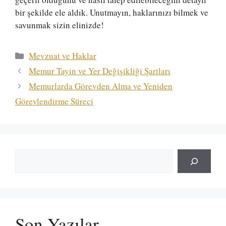
bir şekilde ele aldık. Unutmayın, haklarınızı bilmek ve
savunmak sizin elinizde!
Kategoriler
Mevzuat ve Haklar
Memur Tayin ve Yer Değişikliği Şartları
Memurlarda Görevden Alma ve Yeniden
Görevlendirme Süreci
Ara
Son Yazılar